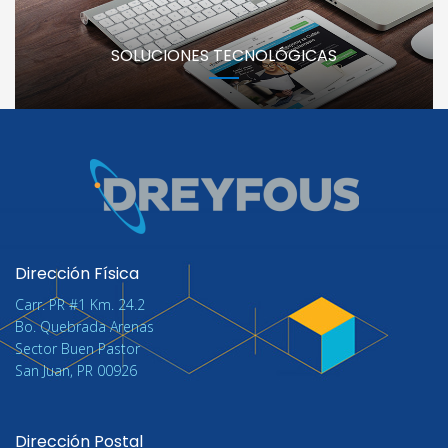
SOLUCIONES TECNOLÓGICAS
Dirección Física
Carr. PR #1 Km. 24.2
Bo. Quebrada Arenas
Sector Buen Pastor
San Juan, PR 00926
Dirección Postal